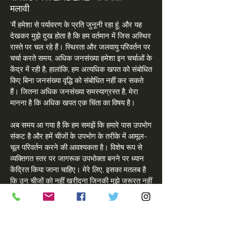
मलावी
'मैं हमेशा से पर्यावरण के प्रति जुनूनी रहा हूं, और यह
देखकर मुझे दुख होता है कि हम वर्तमान में जिस अस्थिर
रास्ते पर चल रहे हैं। स्थिरता और जलवायु परिवर्तन पर
चर्चा करते समय, अधिक जनसंख्या हमेशा इन चर्चाओं के
केंद्र में रही है, हालांकि, हम अत्यधिक खपत को संबोधित
किए बिना जनसंख्या वृद्धि को संबोधित नहीं कर सकते
हैं। जितना अधिक जनसंख्या समस्याग्रस्त है, मेरा
मानना है कि अधिक खपत एक चिंता का विषय है।
अब समय आ गया है कि हम समझें कि हमारे पास उपभोग
संकट है और हमें चीजों के उपभोग के तरीके में आमूल-
चूल परिवर्तन करने की आवश्यकता है। विशेष रूप से
व्यक्तिगत स्तर पर जागरूक उपभोक्ता बनने पर ध्यान
केंद्रित किया जाना चाहिए। मेरे लिए, इसका मतलब है
कि उन चीजों को नहीं खरीदना जिनकी मुझे जरूरत नहीं
है और जो चीजें मेरे पास पहले से हैं उनके साथ
रचनात्मक होना। यदि हम सभी इस बड़ी समस्या से
निपटने में अपना योगदान दें तो हम सामूहिक रूप से इस
अद्भुत ग्रह पर अपने प्रभाव को कम करने का प्रयास