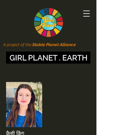
A project of the
Stable Planet Alliance
कैसी किंग