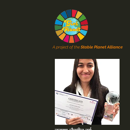
A project of the
Stable Planet Alliance